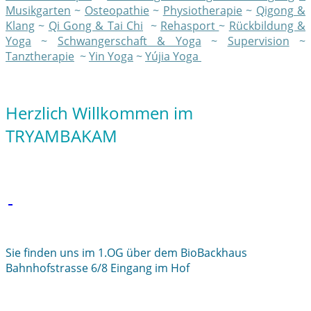
Musikgarten
~
Osteopathie
~
Physiotherapie
~
Qigong &
Klang
~
Qi Gong & Tai Chi
~
Rehasport
~
Rückbildung &
Yoga
~
Schwangerschaft & Yoga
~
Supervision
~
Tanztherapie
~
Yin Yoga
~
Yújia Yoga
Herzlich Willkommen im
TRYAMBAKAM
Sie finden uns im 1.OG über dem BioBackhaus
Bahnhofstrasse 6/8 Eingang im Hof