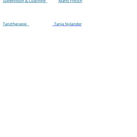
Supervision & Coaching
Mario Fritsch
Tanztherapie
Tanja Nylander