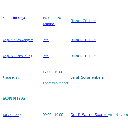
Kundalini Yoga
10.00 - 11.30
Bianca Güttner
Termine
Bianca Güttner
Yoga für Schwangere
Info
Bianca Güttner
Yoga & Rückbildung
Info
17.00 - 19.00
Sarah Scharfenberg
Frauenkreis
1.Samstag/Monat
SONNTAG
09.00 - 10.00
Doc P. Walker-Suarez
von Novemb
Tai Chi Gong