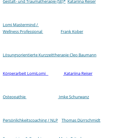
Gestalt- und Traumatherapie (SE)*
Katariina Reiser
Lomi Mastermind /
Wellness Professional
Frank Kober
Lösungsorientierte Kurzzeittherapie Cleo Baumann
Körperarbeit LomiLomi
Katariina Reiser
Osteopathie
Imke Schurwanz
Persönlichkeitscoaching / NLP
Thomas Dürrschmidt