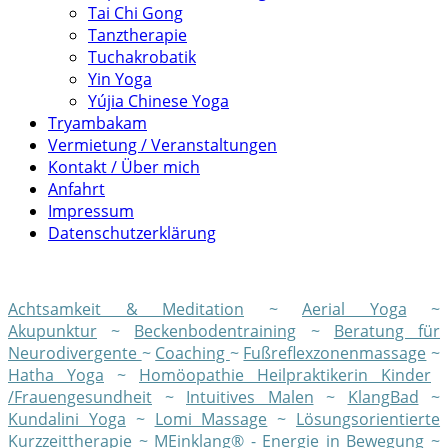
Tai Chi Gong
Tanztherapie
Tuchakrobatik
Yin Yoga
Yújia Chinese Yoga
Tryambakam
Vermietung / Veranstaltungen
Kontakt / Über mich
Anfahrt
Impressum
Datenschutzerklärung
Achtsamkeit & Meditation
~
Aerial Yoga
~
Akupunktur
~
Beckenbodentraining
~
Beratung für
Neurodivergente
~
Coaching
~
Fußreflexzonenmassage
~
Hatha Yoga
~
Homöopathie Heilpraktikerin Kinder
/Frauengesundheit
~
Intuitives Malen
~
KlangBad
~
Kundalini Yoga
~
Lomi Massage
~
Lösungsorientierte
Kurzzeittherapie
~
MEinklang® - Energie in Bewegung
~