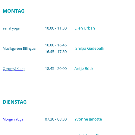
MONTAG
10.00 - 11.30
Ellen Urban
aerial yoga
16.00 - 16.45
Shilpa Gadepalli
Musikgarten Bilingual
16.45 - 17.30
18.45 - 20.00
Antje Böck
Qigong&Klang
DIENSTAG
07.30 - 08.30
Yvonne Janotte
Morgen Yoga