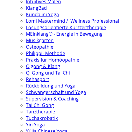
Intuitives Malen
KlangBad
Kundalini Yoga
Lomi Mastermind / Wellness Professional
Lösungsorientierte Kurzzeittherapie
MEinklang® - Energie in Bewegung
Musikgarten
Osteopathie
Philippi- Methode
Praxis für Homöopathie
Qigong & Klang
Qi Gong und Tai Chi
Rehasport
Rückbildung und Yoga
Schwangerschaft und Yoga
Supervision & Coaching
Tai Chi Gong
Tanztherapie
Tuchakrobatik
Yin Yoga
Yújia Chinese Yoga