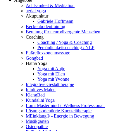
Angebote
Achtsamkeit & Meditation
aerial yoga
Akupunktur
Gabriele Hoffmann
Beckenbodentraining
Beratung für neurodivergente Menschen
Coaching
Coaching / Yoga & Coaching
Persönlichkeitscoaching / NLP
Fußreflexzonenmassage
Gongbad
Hatha Yoga
Yoga mit Antje
Yoga mit Ellen
Yoga mit Yvonne
Integrative Gestalttherapie
Intuitives Malen
KlangBad
Kundalini Yoga
Lomi Mastermind / Wellness Professional
Lösungsorientierte Kurzzeittherapie
MEinklang® - Energie in Bewegung
Musikgarten
Osteopathie