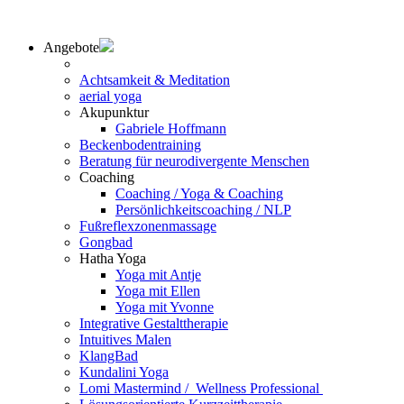
Angebote
Achtsamkeit & Meditation
aerial yoga
Akupunktur
Gabriele Hoffmann
Beckenbodentraining
Beratung für neurodivergente Menschen
Coaching
Coaching / Yoga & Coaching
Persönlichkeitscoaching / NLP
Fußreflexzonenmassage
Gongbad
Hatha Yoga
Yoga mit Antje
Yoga mit Ellen
Yoga mit Yvonne
Integrative Gestalttherapie
Intuitives Malen
KlangBad
Kundalini Yoga
Lomi Mastermind / Wellness Professional