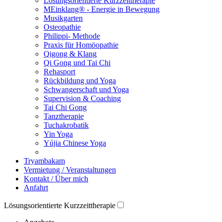
Lösungsorientierte Kurzzeittherapie
MEinklang® - Energie in Bewegung
Musikgarten
Osteopathie
Philippi- Methode
Praxis für Homöopathie
Qigong & Klang
Qi Gong und Tai Chi
Rehasport
Rückbildung und Yoga
Schwangerschaft und Yoga
Supervision & Coaching
Tai Chi Gong
Tanztherapie
Tuchakrobatik
Yin Yoga
Yújia Chinese Yoga
Tryambakam
Vermietung / Veranstaltungen
Kontakt / Über mich
Anfahrt
Lösungsorientierte Kurzzeittherapie